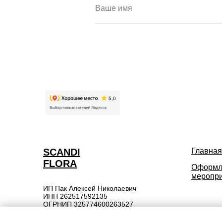
SCANDI
Главная
FLORA
Оформл
меропр
ИП Пак Алексей Николаевич
ИНН 262517592135
ОГРНИП 325774600263527
Сайт не является публичной офертой