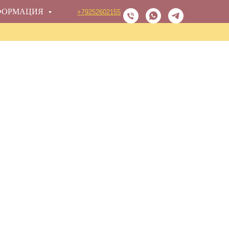
ФОРМАЦИЯ
+79252602155