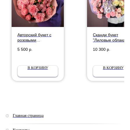
Авторский букет с
Сканди букет
розовыми
"Лиловые облака"
диантусами и
5 500
р.
10 300
р.
кустовыми
пионовидными
розами Мадам
Бомбастик
В КОРЗИНУ
В КОРЗИНУ
Главная страница