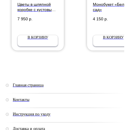
Цветы в шляпной
Монобукет «Белый
коробке с кустовыми
сад»
белыми розами и
7 950
р.
4 150
р.
нежными
диантусами со
статицей
В КОРЗИНУ
В КОРЗИНУ
Главная страница
Контакты
Инструкция по уходу
Доставка и оплата